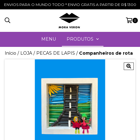
ENVIOS PARA O MUNDO TODO * ENVIO GRATIS A PARTIR DE R$ 1300
0
MENU
PRODUTOS
Início
/
LOJA
/
PECAS DE LAPIS
/
Companheiros de rota