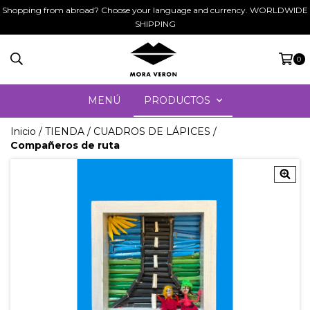
Shopping from abroad? Choose your language and currency. WORLDWIDE
SHIPPING
0
MENÚ
PRODUCTOS
Inicio
/
TIENDA
/
CUADROS DE LÁPICES
/
Compañeros de ruta