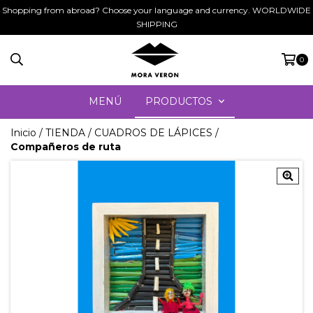
Shopping from abroad? Choose your language and currency. WORLDWIDE
SHIPPING
0
MENÚ
PRODUCTOS
Inicio
/
TIENDA
/
CUADROS DE LÁPICES
/
Compañeros de ruta