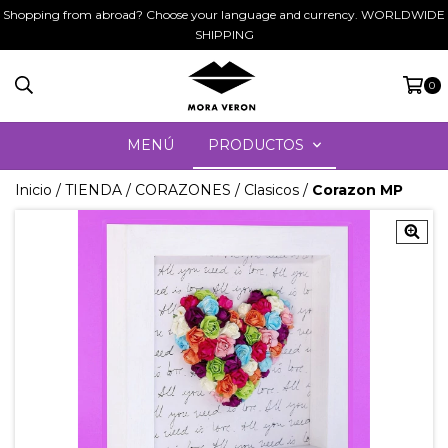
Shopping from abroad? Choose your language and currency. WORLDWIDE
SHIPPING
0
MENÚ
PRODUCTOS
Inicio
/
TIENDA
/
CORAZONES
/
Clasicos
/
Corazon MP