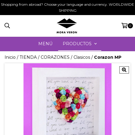
Shopping from abroad? Choose your language and currency. WORLDWIDE
SHIPPING
0
MENÚ
PRODUCTOS
Inicio
/
TIENDA
/
CORAZONES
/
Clasicos
/
Corazon MP