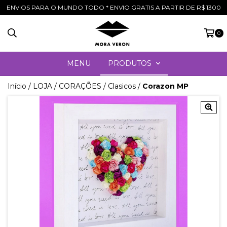
ENVIOS PARA O MUNDO TODO * ENVIO GRATIS A PARTIR DE R$ 1300
0
MENU
PRODUTOS
Início
/
LOJA
/
CORAÇÕES
/
Clasicos
/
Corazon MP