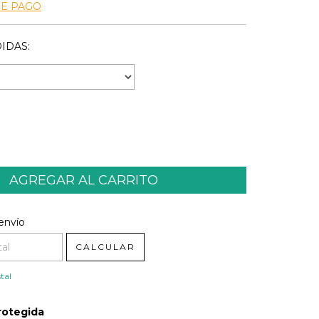
DE PAGO
IDAS:
l CP:
CAMBIAR CP
envío
CALCULAR
tal
rotegida