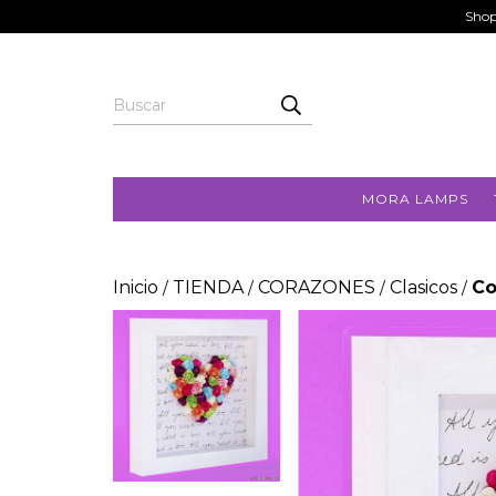
Shop
MORA LAMPS
Inicio
TIENDA
CORAZONES
Clasicos
Co
/
/
/
/