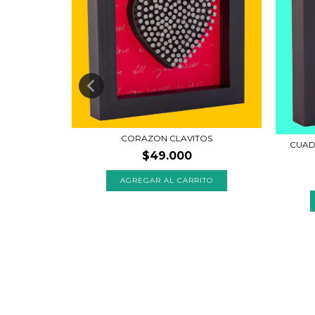
CORAZON CLAVITOS
CUAD
 METAL
$49.000
AGREGAR AL CARRITO
TO