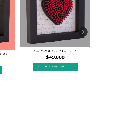
CORAZON CLAVITOS RED
ZADO
$49.000
AGREGAR AL CARRITO
A