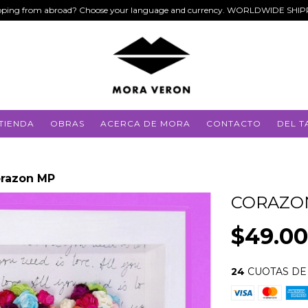
ping from abroad? Choose your language and currency. WORLDWIDE SHI
TIENDA
OBRAS
ACERCA DE MORA
CONTACTO
DEL T
razon MP
CORAZO
$49.0
24
CUOTAS D