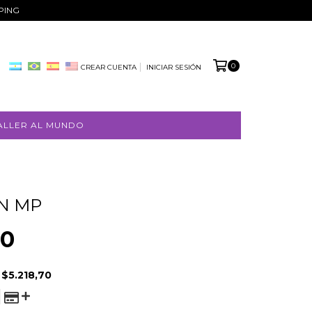
PPING
0
CREAR CUENTA
INICIAR SESIÓN
ALLER AL MUNDO
N MP
00
E
$5.218,70