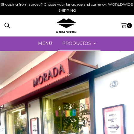
Shopping from abroad? Choose your language and currency. WORLDWIDE
SHIPPING
0
MENÚ
PRODUCTOS