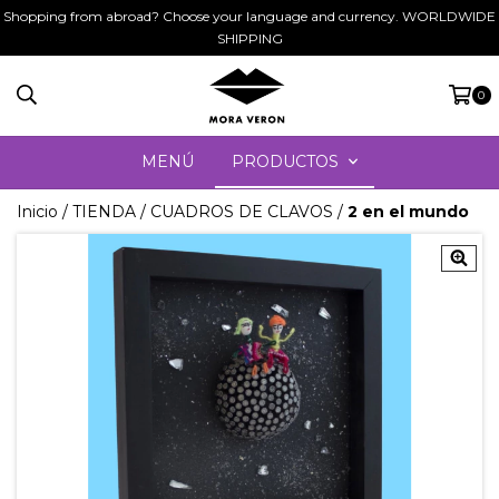
Shopping from abroad? Choose your language and currency. WORLDWIDE
SHIPPING
0
MENÚ
PRODUCTOS
Inicio
/
TIENDA
/
CUADROS DE CLAVOS
/
2 en el mundo