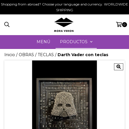
Shopping from abroad? Choose your language and currency. WORLDWIDE
SHIPPING
0
MENÚ
PRODUCTOS
Inicio
/
OBRAS
/
TECLAS
/
Darth Vader con teclas