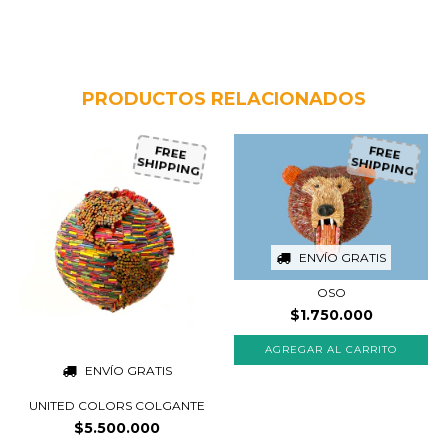
PRODUCTOS RELACIONADOS
FR
E
E
H
IP
P
IN
G
FR
E
E
H
IP
P
IN
G
S
S
ENVÍO GRATIS
OSO
$1.750.000
ENVÍO GRATIS
UNITED COLORS COLGANTE
$5.500.000