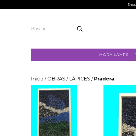
Shop
MORA LAMPS
Inicio
OBRAS
LÁPICES
Pradera
/
/
/