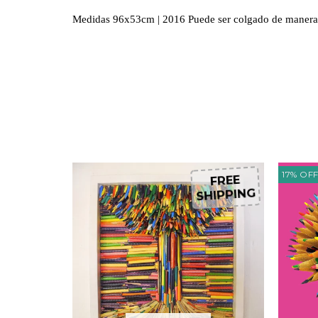
Medidas 96x53cm | 2016 Puede ser colgado de manera v
17
%
OF
FREE
FREE
HIPPING
SHIPPING