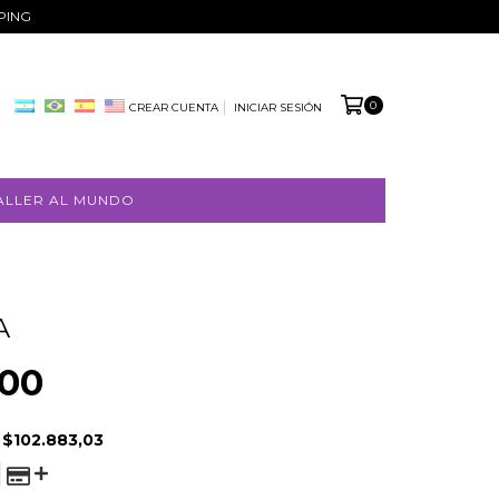
PPING
0
CREAR CUENTA
INICIAR SESIÓN
ALLER AL MUNDO
A
000
E
$102.883,03