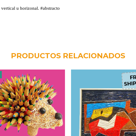
ertical u horizonal. #abstracto
PRODUCTOS RELACIONADOS
F
FR
SHIP