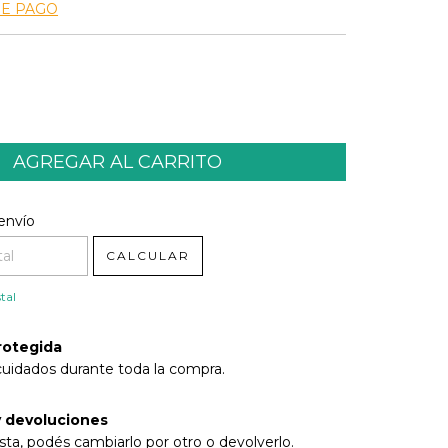
DE PAGO
l CP:
CAMBIAR CP
envío
CALCULAR
tal
rotegida
cuidados durante toda la compra.
 devoluciones
sta, podés cambiarlo por otro o devolverlo.