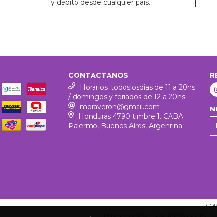
y débito desde cualquier país.
CONTACTANOS
R
Horarios: todoslosdias de 11 a 20hs
/ domingos y feriados de 12 a 20hs
moraveron@gmail.com
N
Honduras 4790 timbre 1. CABA
Palermo, Buenos Aires, Argentina
COP
DEFENSA DE LAS Y LOS CONSUMIDORES. P