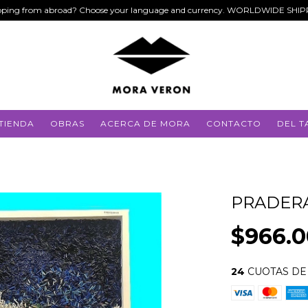
ping from abroad? Choose your language and currency. WORLDWIDE SHI
TIENDA
OBRAS
ACERCA DE MORA
CONTACTO
DEL T
PRADER
$966.
24
CUOTAS D