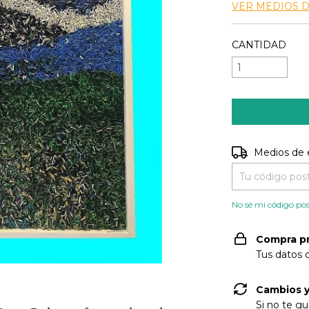
VER MEDIOS 
CANTIDAD
Entregas para e
Medios de 
No sé mi código pos
Compra p
Tus datos 
Cambios y
Si no te gu