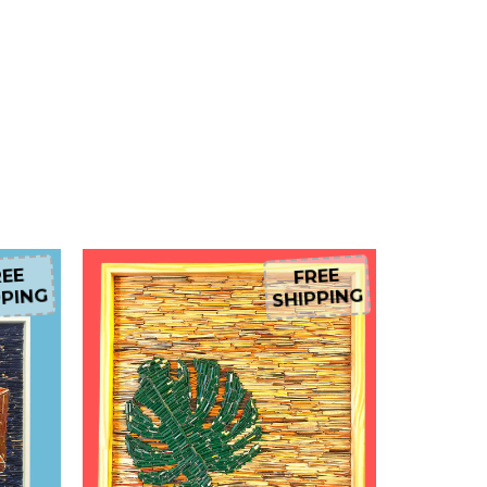
EE
FREE
PING
SHIPPING