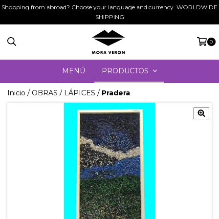
Shopping from abroad? Choose your language and currency. WORLDWIDE
SHIPPING
0
MENÚ
PRODUCTOS
Inicio
/
OBRAS
/
LÁPICES
/
Pradera