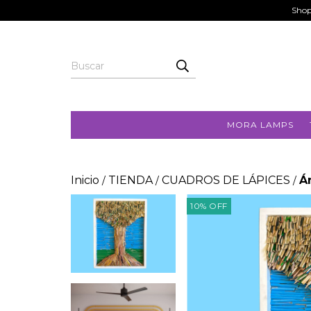
Shop
MORA LAMPS
Inicio
TIENDA
CUADROS DE LÁPICES
Á
/
/
/
10
%
OFF