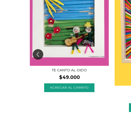
TE CANTO AL OIDO
ES
$49.000
TO