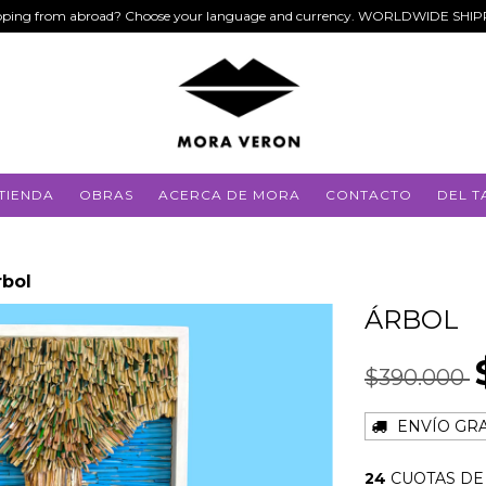
ping from abroad? Choose your language and currency. WORLDWIDE SHI
TIENDA
OBRAS
ACERCA DE MORA
CONTACTO
DEL T
rbol
ÁRBOL
$390.000
ENVÍO GRA
24
CUOTAS D