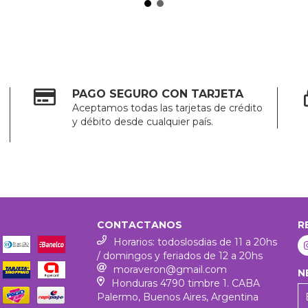
PAGO SEGURO CON TARJETA
Aceptamos todas las tarjetas de crédito
y débito desde cualquier país.
CONTACTANOS
R
Horarios: todoslosdias de 11 a 20hs
/ domingos y feriados de 12 a 20hs
moraveron@gmail.com
N
Honduras 4790 timbre 1. CABA
Palermo, Buenos Aires, Argentina