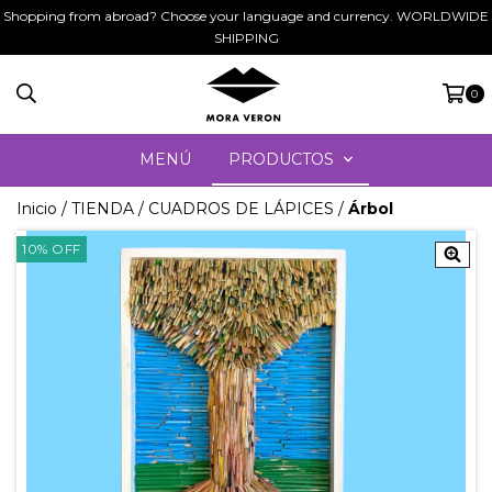
Shopping from abroad? Choose your language and currency. WORLDWIDE
SHIPPING
0
MENÚ
PRODUCTOS
Inicio
/
TIENDA
/
CUADROS DE LÁPICES
/
Árbol
10
%
OFF