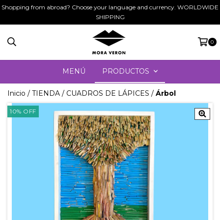
Shopping from abroad? Choose your language and currency. WORLDWIDE
SHIPPING
0
MENÚ
PRODUCTOS
Inicio
/
TIENDA
/
CUADROS DE LÁPICES
/
Árbol
10
%
OFF