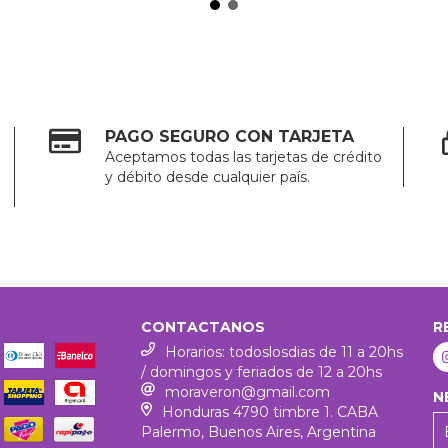
PAGO SEGURO CON TARJETA
Aceptamos todas las tarjetas de crédito
y débito desde cualquier país.
CONTACTANOS
R
Horarios: todoslosdias de 11 a 20hs
/ domingos y feriados de 12 a 20hs
moraveron@gmail.com
N
Honduras 4790 timbre 1. CABA
Palermo, Buenos Aires, Argentina