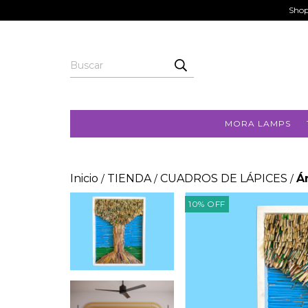
Shop
MORA LAMPS
Inicio
TIENDA
CUADROS DE LÁPICES
Á
/
/
/
10
%
OFF