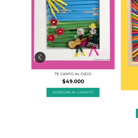
TE CANTO AL OIDO
ES
$49.000
TO