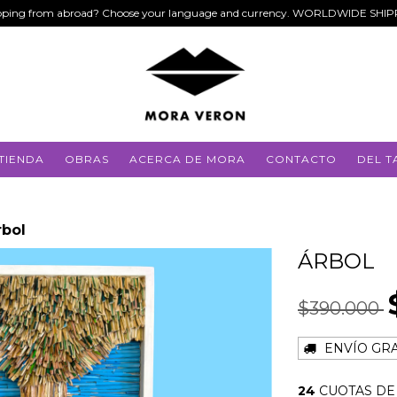
ping from abroad? Choose your language and currency. WORLDWIDE SHI
TIENDA
OBRAS
ACERCA DE MORA
CONTACTO
DEL T
rbol
ÁRBOL
$390.000
ENVÍO GRA
24
CUOTAS D