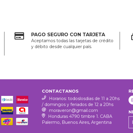
PAGO SEGURO CON TARJETA
Aceptamos todas las tarjetas de crédito
y débito desde cualquier país.
CONTACTANOS
R
Horarios: todoslosdias de 11 a 20hs
/ domingos y feriados de 12 a 20hs
moraveron@gmail.com
N
Honduras 4790 timbre 1. CABA
Palermo, Buenos Aires, Argentina