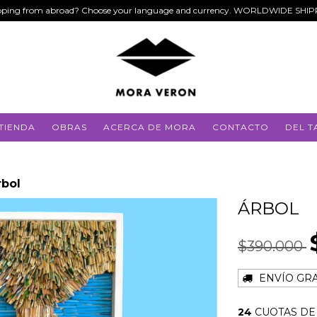
ping from abroad? Choose your language and currency. WORLDWIDE SHI
TIENDA
OBRAS
ACERCA DE MORA
CONTACTO
DEL T
rbol
ÁRBOL
$390.000
ENVÍO GRA
24
CUOTAS D