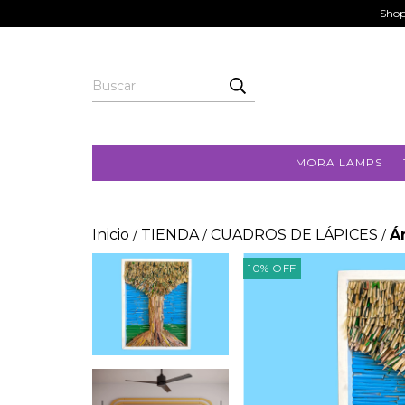
Shop
MORA LAMPS
Inicio
TIENDA
CUADROS DE LÁPICES
Á
/
/
/
10
%
OFF