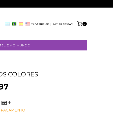
0
CADASTRE-SE
INICIAR SESSÃO
TELIÊ AO MUNDO
OS COLORES
97
E PAGAMENTO