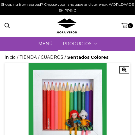
Shopping from abroad? Choose your language and currency. WORLDWIDE
SHIPPING
0
MENÚ
PRODUCTOS
Inicio
/
TIENDA
/
CUADROS
/
Sentados Colores