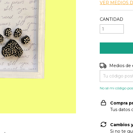
VER MEDIOS 
CANTIDAD
Entregas para e
Medios de 
No sé mi código pos
Compra p
Tus datos 
Cambios y
Si no te gu