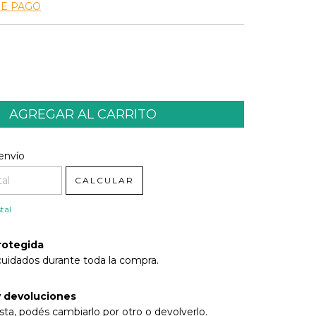
DE PAGO
l CP:
CAMBIAR CP
envío
CALCULAR
tal
rotegida
cuidados durante toda la compra.
 devoluciones
sta, podés cambiarlo por otro o devolverlo.