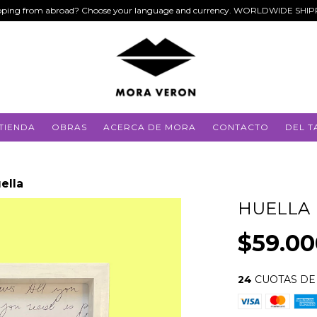
ping from abroad? Choose your language and currency. WORLDWIDE SHI
TIENDA
OBRAS
ACERCA DE MORA
CONTACTO
DEL T
ella
HUELLA
$59.00
24
CUOTAS D