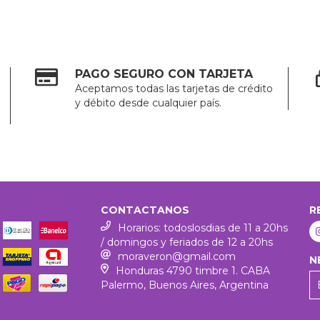
PAGO SEGURO CON TARJETA
Aceptamos todas las tarjetas de crédito
y débito desde cualquier país.
CONTACTANOS
R
Horarios: todoslosdias de 11 a 20hs
/ domingos y feriados de 12 a 20hs
moraveron@gmail.com
N
Honduras 4790 timbre 1. CABA
Palermo, Buenos Aires, Argentina