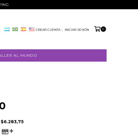
PPING
0
CREAR CUENTA
INICIAR SESIÓN
ALLER AL MUNDO
0
E
$6.283,75