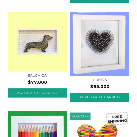
SALCHICA
ILUSION
$77.000
$95.000
20
%
OFF
FREE
SHIPPING