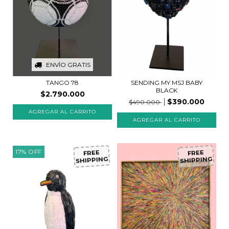
ENVÍO GRATIS
SENDING MY MSJ BABY
TANGO 78
BLACK
$2.790.000
$390.000
$490.000
17
%
OFF
FREE
FREE
SHIPPING
SHIPPING