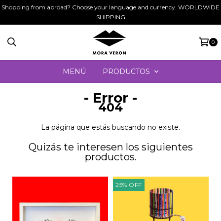
Shopping from abroad? Choose your language and currency. WORLDWIDE
SHIPPING
0
MENÚ
PRODUCTOS
- Error -
404
La página que estás buscando no existe.
Quizás te interesen los siguientes
productos.
25
%
OFF