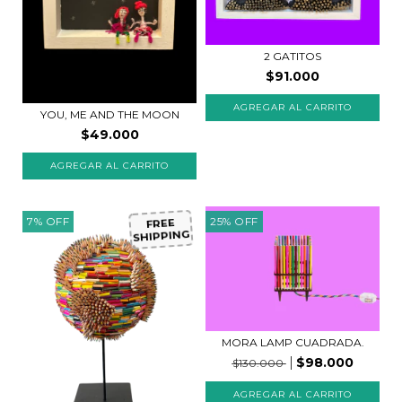
2 GATITOS
$91.000
YOU, ME AND THE MOON
$49.000
7
%
OFF
25
%
OFF
FREE
SHIPPING
MORA LAMP CUADRADA.
$98.000
$130.000