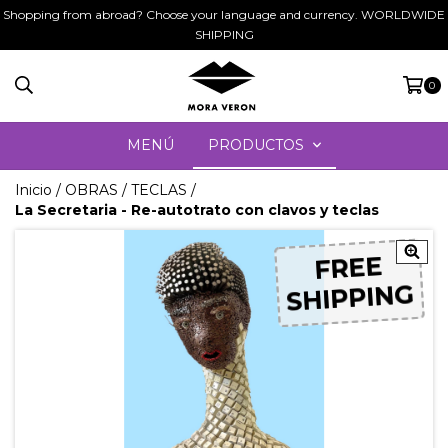
Shopping from abroad? Choose your language and currency. WORLDWIDE
SHIPPING
0
MENÚ
PRODUCTOS
Inicio
/
OBRAS
/
TECLAS
/
La Secretaria - Re-autotrato con clavos y teclas
FREE
FREE
SHIPPING
SHIPPING