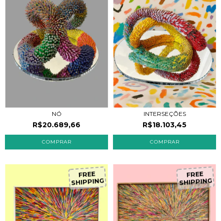
NÓ
INTERSEÇÕES
R$20.689,66
R$18.103,45
F
R
E
E
H
IP
P
IN
G
F
R
E
E
H
IP
P
IN
G
S
S