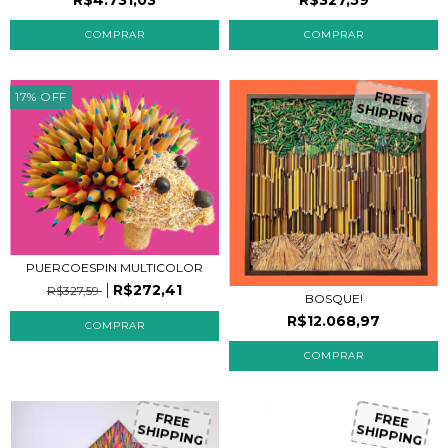
17
%
OFF
FREE
SHIPPING
PUERCOESPIN MULTICOLOR
R$272,41
R$327,59
BOSQUE!
R$12.068,97
COMPRAR
FREE
FREE
SHIPPING
SHIPPING