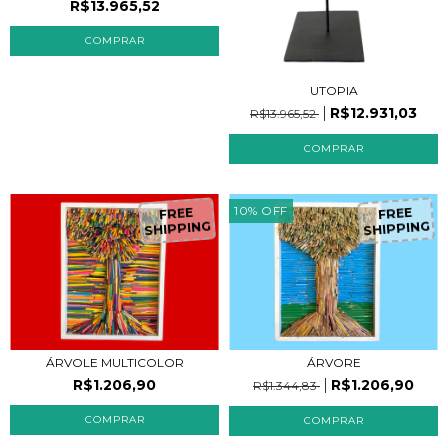
R$13.965,52
UTOPIA
R$12.931,03
R$13.965,52
F
R
E
E
H
IP
P
IN
G
F
R
E
E
H
IP
P
IN
G
10
%
OFF
S
S
ÁRVOLE MULTICOLOR
ÁRVORE
R$1.206,90
R$1.206,90
R$1.344,83