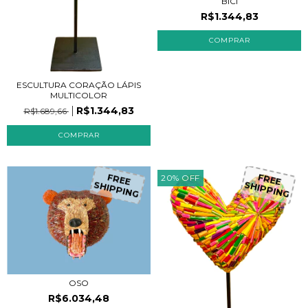
BICI
R$1.344,83
ESCULTURA CORAÇÃO LÁPIS
MULTICOLOR
R$1.344,83
R$1.689,66
20
%
OFF
FREE
FREE
SHIPPING
SHIPPING
OSO
R$6.034,48