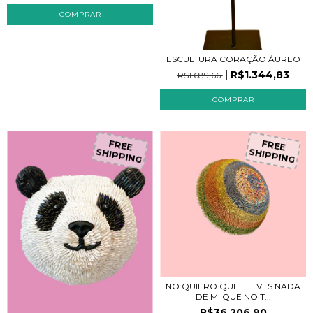
ESCULTURA CORAÇÃO ÁUREO
R$1.344,83
R$1.689,66
FREE
FREE
SHIPPING
SHIPPING
NO QUIERO QUE LLEVES NADA
DE MI QUE NO T...
R$36.206,90