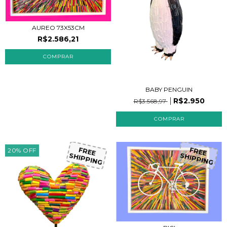
AUREO 73X53CM
R$2.586,21
BABY PENGUIN
R$2.950
R$3.568,97
20
%
OFF
FREE
FREE
SHIPPING
SHIPPING