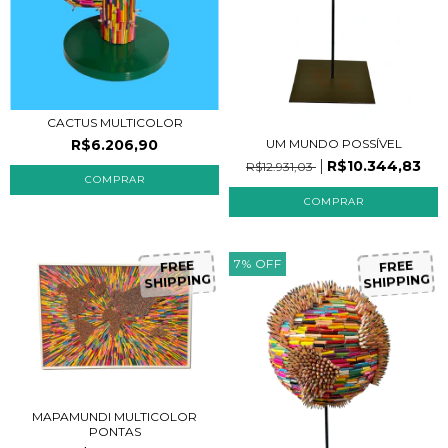
CACTUS MULTICOLOR
R$6.206,90
UM MUNDO POSSÍVEL
R$10.344,83
R$12.931,03
F
R
E
E
H
IP
P
IN
G
F
R
E
E
H
IP
P
IN
G
7
%
OFF
S
S
MAPAMUNDI MULTICOLOR
PONTAS