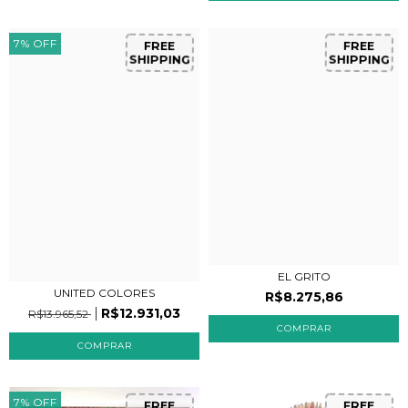
7
%
OFF
FREE
FREE
SHIPPING
SHIPPING
EL GRITO
UNITED COLORES
R$8.275,86
R$12.931,03
R$13.965,52
7
%
OFF
FREE
FREE