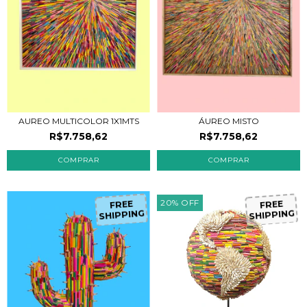
AUREO MULTICOLOR 1X1MTS
ÁUREO MISTO
R$7.758,62
R$7.758,62
F
R
E
E
H
IP
P
IN
G
F
R
E
E
H
IP
P
IN
G
20
%
OFF
S
S