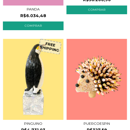
PANDA
R$6.034,48
FREE
SHIPPING
PINGUINO
PUERCOESPIN
R$4.731,03
R$327,59