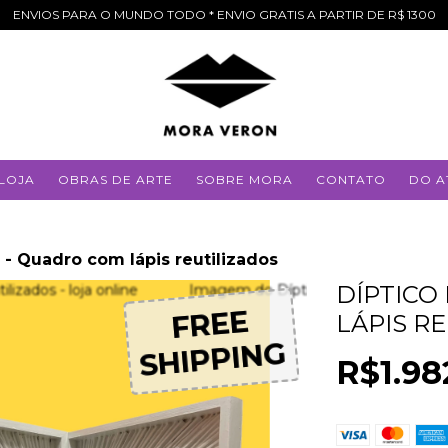
ENVIOS PARA O MUNDO TODO * ENVIO GRATIS A PARTIR DE R$ 1300
LOJA
OBRAS DE ARTE
SOBRE MORA
CONTATO
DO A
 - Quadro com lápis reutilizados
DÍPTICO
FREE
FREE
LÁPIS R
SHIPPING
SHIPPING
R$1.98