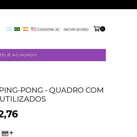
0
CADASTRE-SE
INICIAR SESSÃO
TELIÊ AO MUNDO
 PING-PONG - QUADRO COM
FREE
EUTILIZADOS
SHIPPING
2,76