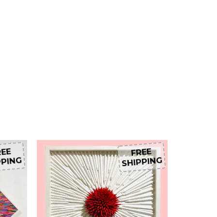
EE
FREE
PING
SHIPPING