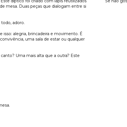
ste díptico foi criado com lápis reutilizados
Se não gos
 de mesa. Duas peças que dialogam entre si
todo, adoro.
e isso: alegria, brincadeira e movimento. É
convivência, uma sala de estar ou qualquer
 canto? Uma mais alta que a outra? Este
mesa.