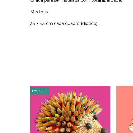
Criada para ser instalada com total liberdade.
Medidas
33 × 43 cm cada quadro (díptico).
17
%
OFF
FREE
HIPPING