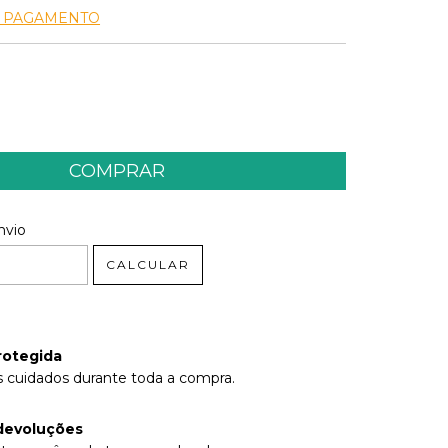
E PAGAMENTO
 CEP:
ALTERAR CEP
nvio
CALCULAR
rotegida
 cuidados durante toda a compra.
devoluções