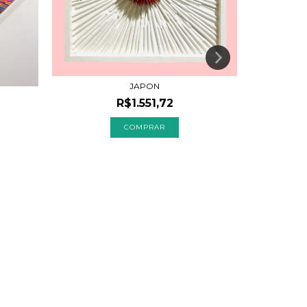
JAPON
R$1.551,72