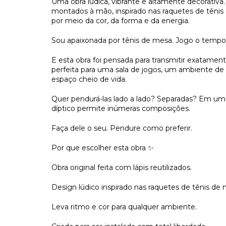
Uma obra lúdica, vibrante e altamente decorativa. E
montados à mão, inspirado nas raquetes de tênis
por meio da cor, da forma e da energia.
Sou apaixonada por tênis de mesa. Jogo o tempo 
E esta obra foi pensada para transmitir exatament
perfeita para uma sala de jogos, um ambiente de 
espaço cheio de vida.
Quer pendurá-las lado a lado? Separadas? Em um
díptico permite inúmeras composições.
Faça dele o seu. Pendure como preferir.
Por que escolher esta obra ✨
Obra original feita com lápis reutilizados.
Design lúdico inspirado nas raquetes de tênis de 
Leva ritmo e cor para qualquer ambiente.