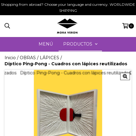
Shopping from abroad? Choose your language and currency. WORLDWIDE
SHIPPING
0
MENÚ
PRODUCTOS
Inicio
/
OBRAS
/
LÁPICES
/
Díptico Ping-Pong - Cuadros con lápices reutilizados