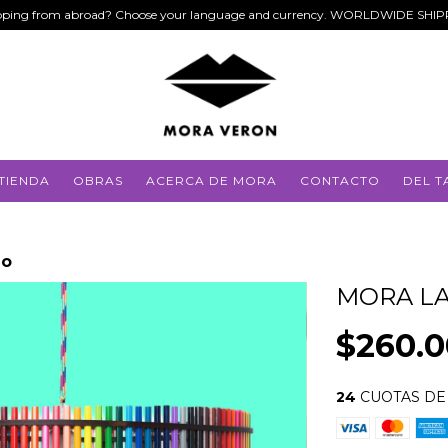
ping from abroad? Choose your language and currency. WORLDWIDE SHI
TIENDA
OBRAS
ACERCA DE MORA
CONTACTO
DEL T
ho
MORA L
$260.
24
CUOTAS D