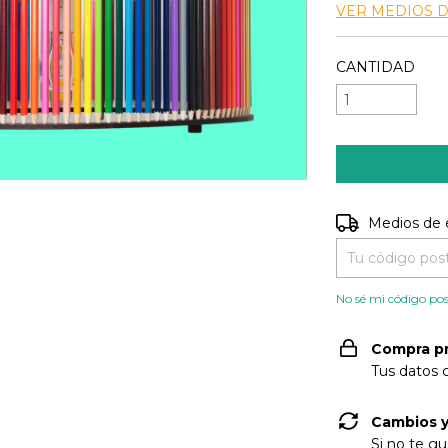
VER MEDIOS 
CANTIDAD
Entregas para e
Medios de 
No sé mi código pos
Compra p
Tus datos 
Cambios y
Si no te gu