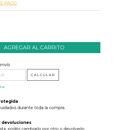
DE PAGO
l CP:
CAMBIAR CP
envío
CALCULAR
tal
rotegida
cuidados durante toda la compra.
 devoluciones
sta, podés cambiarlo por otro o devolverlo.