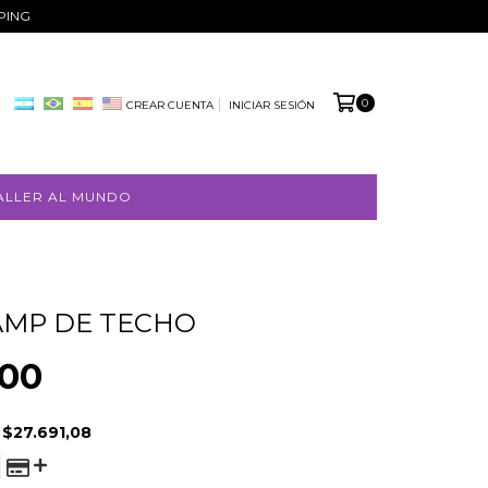
PPING
0
CREAR CUENTA
INICIAR SESIÓN
ALLER AL MUNDO
AMP DE TECHO
000
E
$27.691,08