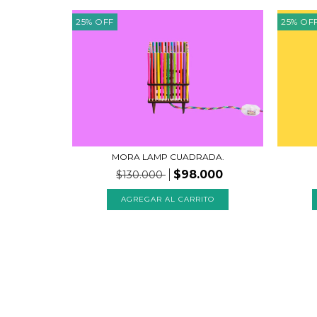
25
%
OFF
25
%
OF
MORA LAMP CUADRADA.
$98.000
$130.000