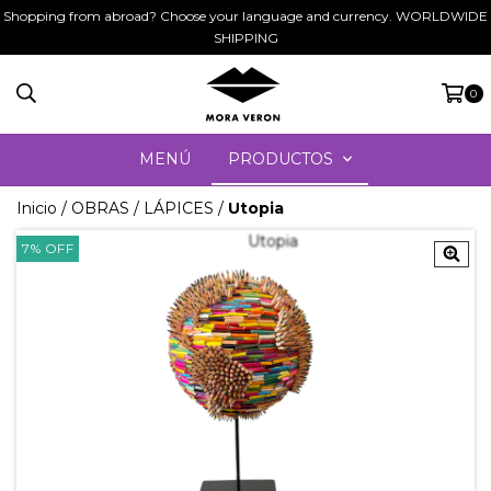
Shopping from abroad? Choose your language and currency. WORLDWIDE
SHIPPING
0
MENÚ
PRODUCTOS
Inicio
/
OBRAS
/
LÁPICES
/
Utopia
7
%
OFF