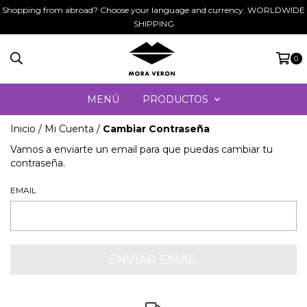
Shopping from abroad? Choose your language and currency. WORLDWIDE
SHIPPING
0
MENÚ
PRODUCTOS
Inicio
/
Mi Cuenta
/
Cambiar Contraseña
Vamos a enviarte un email para que puedas cambiar tu
contraseña.
EMAIL