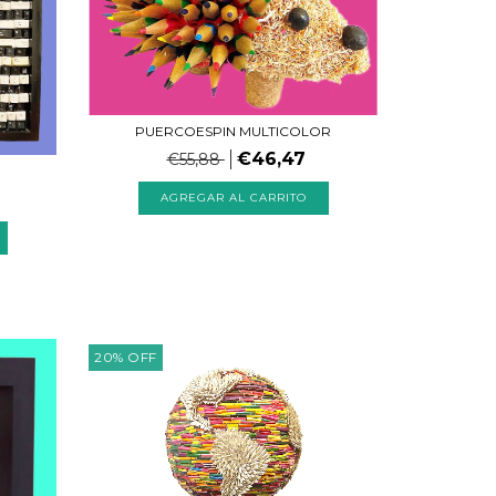
PUERCOESPIN MULTICOLOR
€46,47
€55,88
AGREGAR AL CARRITO
20
%
OFF