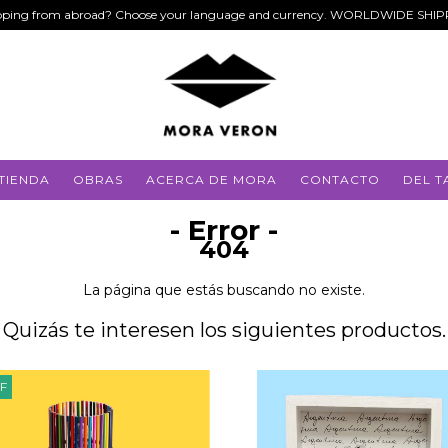
ping from abroad? Choose your language and currency. WORLDWIDE SHI
TIENDA
OBRAS
ACERCA DE MORA
CONTACTO
DEL T
- Error -
404
La página que estás buscando no existe.
Quizás te interesen los siguientes productos.
F