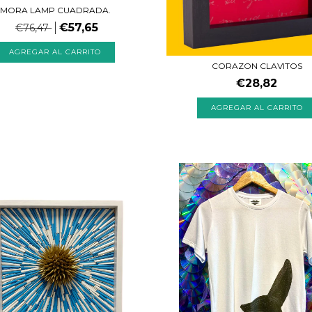
MORA LAMP CUADRADA.
€57,65
€76,47
CORAZON CLAVITOS
€28,82
AGREGAR AL CARRITO