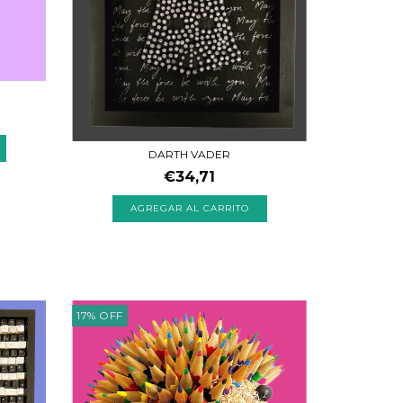
DARTH VADER
€34,71
17
%
OFF