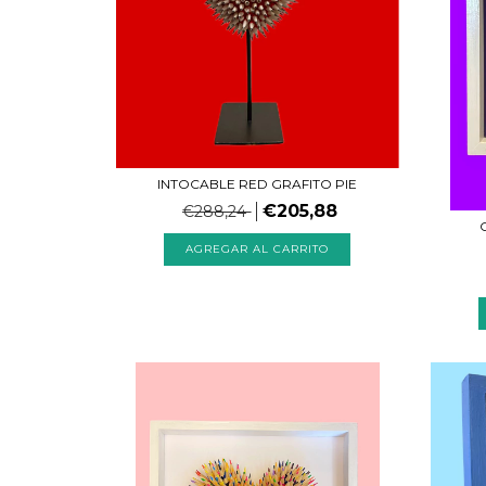
INTOCABLE RED GRAFITO PIE
€205,88
€288,24