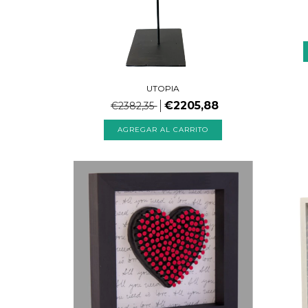
UTOPIA
€2205,88
€2382,35