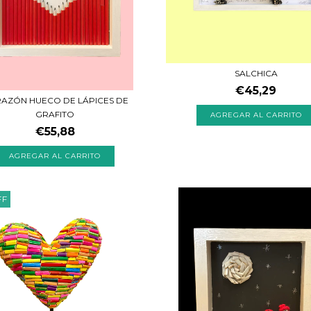
SALCHICA
€45,29
AZÓN HUECO DE LÁPICES DE
GRAFITO
€55,88
FF