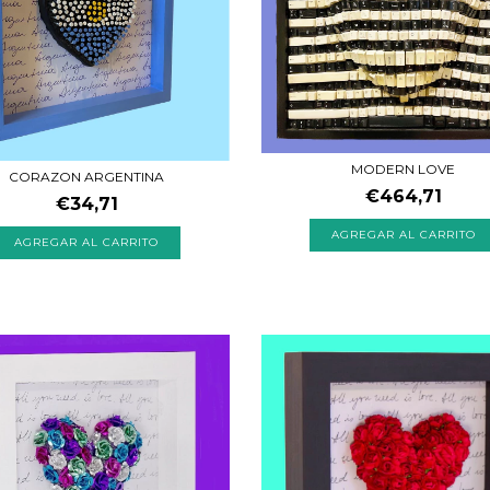
MODERN LOVE
CORAZON ARGENTINA
€464,71
€34,71