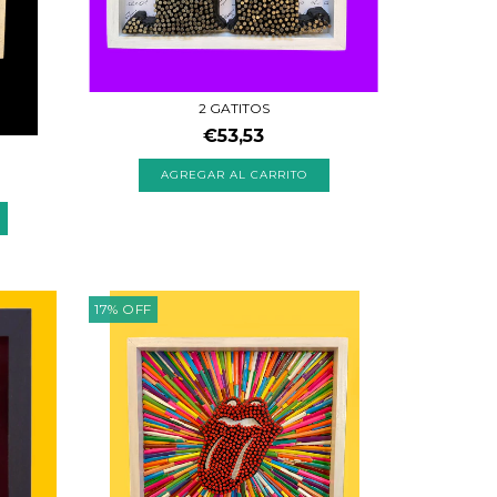
2 GATITOS
€53,53
17
%
OFF