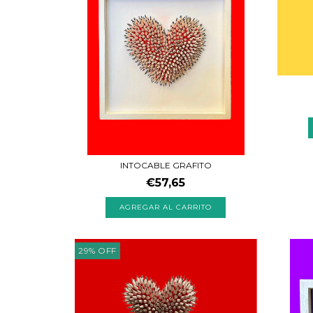
INTOCABLE GRAFITO
€57,65
AGREGAR AL CARRITO
29
%
OFF