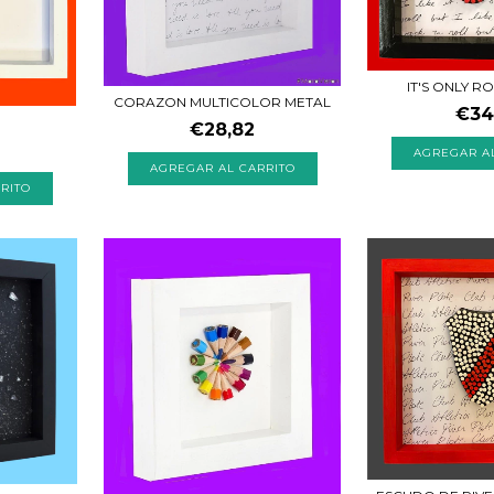
IT'S ONLY R
CORAZON MULTICOLOR METAL
€34
€28,82
AGREGAR AL CARRITO
RITO