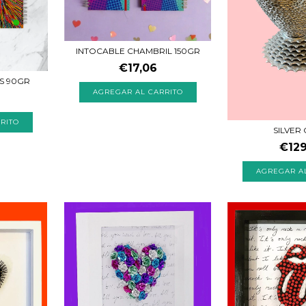
INTOCABLE CHAMBRIL 150GR
€17,06
S 90GR
SILVER
€129