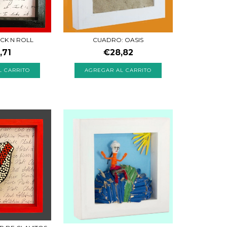
OCK N ROLL
CUADRO: OASIS
,71
€28,82