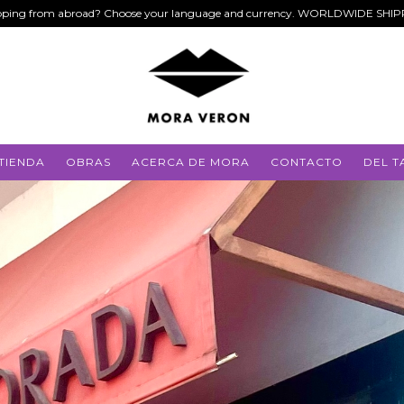
ping from abroad? Choose your language and currency. WORLDWIDE SHI
TIENDA
OBRAS
ACERCA DE MORA
CONTACTO
DEL T