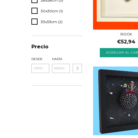
28x28cm (3)
30x30cm (1)
33x33cm (2)
ROCK
€52,94
Precio
AGREGAR AL CAR
DESDE
HASTA