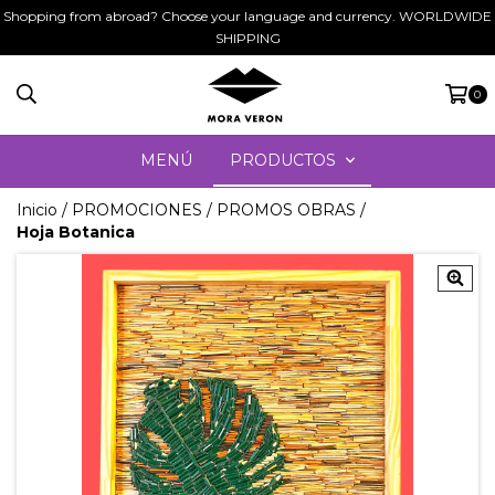
Shopping from abroad? Choose your language and currency. WORLDWIDE
SHIPPING
0
MENÚ
PRODUCTOS
Inicio
/
PROMOCIONES
/
PROMOS OBRAS
/
Hoja Botanica