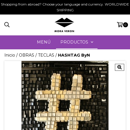
Shopping from abroad? Choose your language and currency. WORLDWIDE
SHIPPING
0
MENÚ
PRODUCTOS
Inicio
/
OBRAS
/
TECLAS
/
HASHTAG ByN