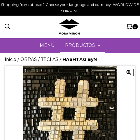
Shopping from abroad? Choose your language and currency. WORLDWIDE
SHIPPING
0
MENÚ
PRODUCTOS
Inicio
/
OBRAS
/
TECLAS
/
HASHTAG ByN