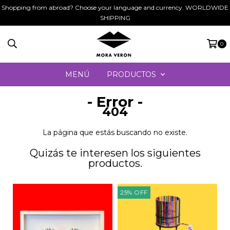
Shopping from abroad? Choose your language and currency. WORLDWIDE
SHIPPING
0
MENÚ
PRODUCTOS
- Error -
404
La página que estás buscando no existe.
Quizás te interesen los siguientes
productos.
25
%
OFF