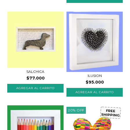
SALCHICA
ILUSION
$77.000
$95.000
20
%
OFF
FREE
SHIPPING