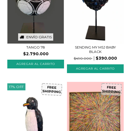
ENVÍO GRATIS
SENDING MY MSJ BABY
TANGO 78
BLACK
$2.790.000
$390.000
$490.000
17
%
OFF
FREE
FREE
SHIPPING
SHIPPING