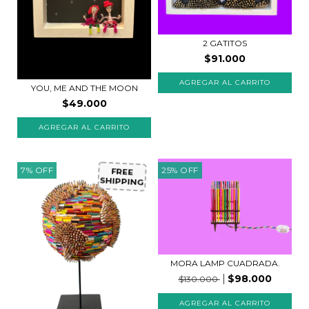
2 GATITOS
$91.000
YOU, ME AND THE MOON
$49.000
7
%
OFF
25
%
OFF
FREE
SHIPPING
MORA LAMP CUADRADA.
$98.000
$130.000