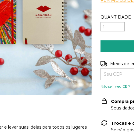
VER MEIOS D
QUANTIDADE
Entregas para o
Meios de e
Não sei meu CEP
Compra p
Seus dados
Trocas e 
 e levar suas ideias para todos os lugares.
Se não gos