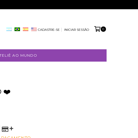
0
CADASTRE-SE
INICIAR SESSÃO
TELIÊ AO MUNDO
 ❤️