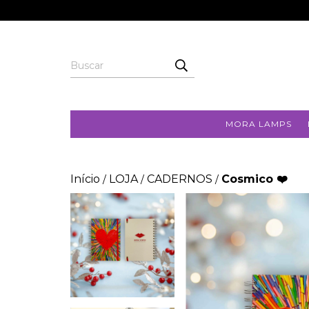
MORA LAMPS
Início
LOJA
CADERNOS
Cosmico ❤️
/
/
/