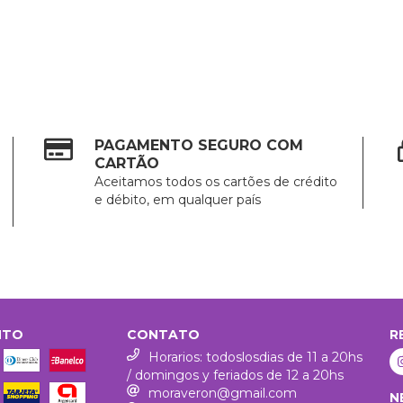
PAGAMENTO SEGURO COM
CARTÃO
Aceitamos todos os cartões de crédito
e débito, em qualquer país
NTO
CONTATO
R
Horarios: todoslosdias de 11 a 20hs
/ domingos y feriados de 12 a 20hs
moraveron@gmail.com
N