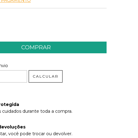
E PAGAMENTO
 CEP:
ALTERAR CEP
nvio
CALCULAR
rotegida
 cuidados durante toda a compra.
devoluções
tar, você pode trocar ou devolver.