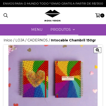
ENVIOS PARA O MUNDO TODO * ENVIO GRATIS A PARTIR DE R$ 1300
0
MENU
PRODUTOS
Início
/
LOJA
/
CADERNOS
/
Intocable Chambril 150gr