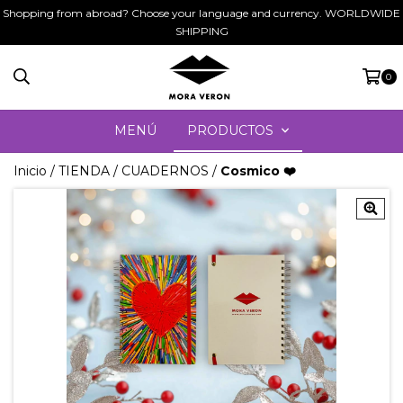
Shopping from abroad? Choose your language and currency. WORLDWIDE
SHIPPING
0
MENÚ
PRODUCTOS
Inicio
/
TIENDA
/
CUADERNOS
/
Cosmico ❤️