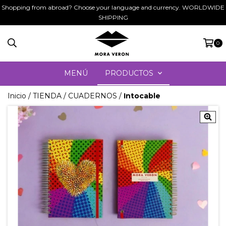
Shopping from abroad? Choose your language and currency. WORLDWIDE
SHIPPING
0
MENÚ
PRODUCTOS
Inicio
/
TIENDA
/
CUADERNOS
/
Intocable