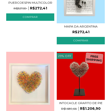
PUERCOESPIN MULTICOLOR
R$272,41
R$327,59
COMPRAR
MAPA DA ARGENTINA
R$272,41
29
%
OFF
FREE
SHIPPING
INTOCACLE GRAFITO DE PIE
R$1.206,90
R$1.689,66