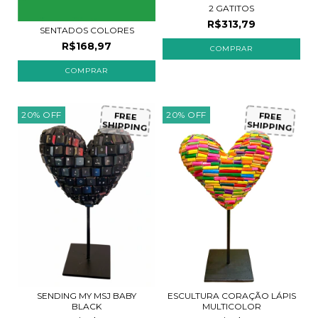
2 GATITOS
R$313,79
SENTADOS COLORES
R$168,97
COMPRAR
20
%
OFF
20
%
OFF
FREE
FREE
SHIPPING
SHIPPING
ESCULTURA CORAÇÃO LÁPIS
SENDING MY MSJ BABY
MULTICOLOR
BLACK