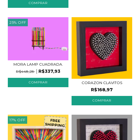
25
%
OFF
MORA LAMP CUADRADA.
R$337,93
R$448,28
CORAZON CLAVITOS
R$168,97
COMPRAR
17
%
OFF
FREE
SHIPPING