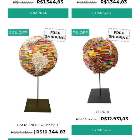
R$1.344,83
R$1.344,83
R$1.689,66
R$1.689,66
20
%
OFF
7
%
OFF
FREE
FREE
SHIPPING
SHIPPING
UTOPIA
R$12.931,03
R$13.965,52
UM MUNDO POSSÍVEL
R$10.344,83
R$12.931,03