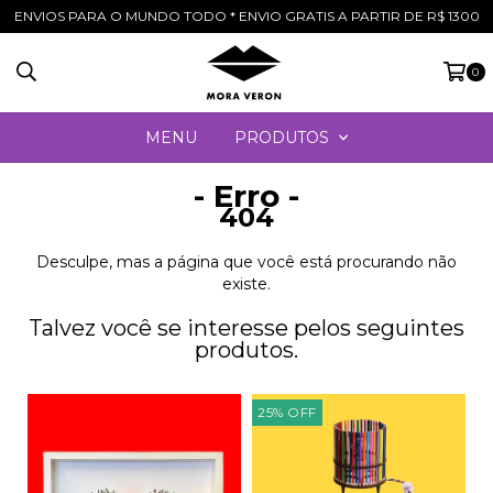
ENVIOS PARA O MUNDO TODO * ENVIO GRATIS A PARTIR DE R$ 1300
0
MENU
PRODUTOS
- Erro -
404
Desculpe, mas a página que você está procurando não
existe.
Talvez você se interesse pelos seguintes
produtos.
25
%
OFF