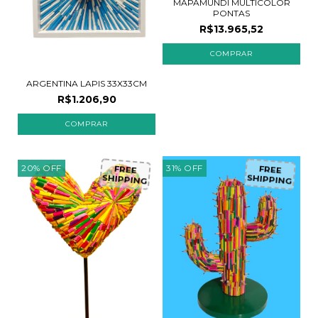
MAPAMUNDI MULTICOLOR
PONTAS
R$13.965,52
ARGENTINA LAPIS 33X33CM
R$1.206,90
20
%
OFF
31
%
OFF
FREE
FREE
SHIPPING
SHIPPING