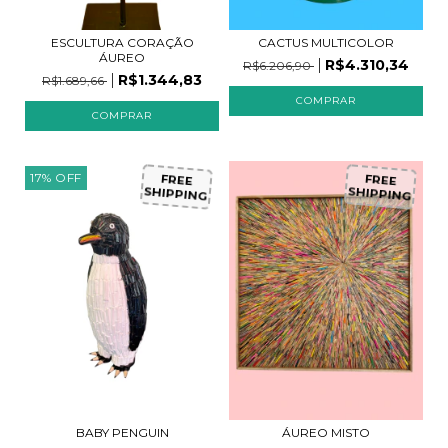
ESCULTURA CORAÇÃO
CACTUS MULTICOLOR
ÁUREO
R$4.310,34
R$6.206,90
R$1.344,83
R$1.689,66
17
%
OFF
FREE
FREE
SHIPPING
SHIPPING
BABY PENGUIN
ÁUREO MISTO