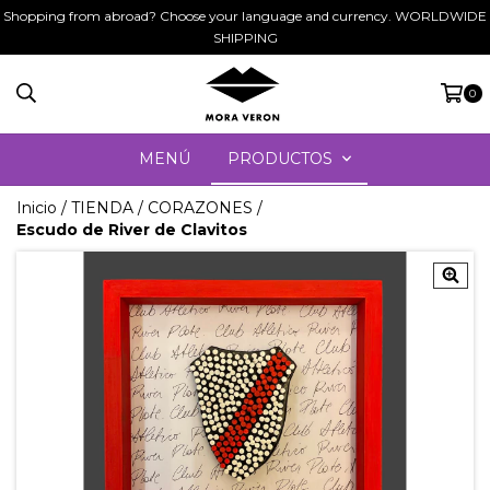
Shopping from abroad? Choose your language and currency. WORLDWIDE
SHIPPING
0
MENÚ
PRODUCTOS
Inicio
/
TIENDA
/
CORAZONES
/
Escudo de River de Clavitos