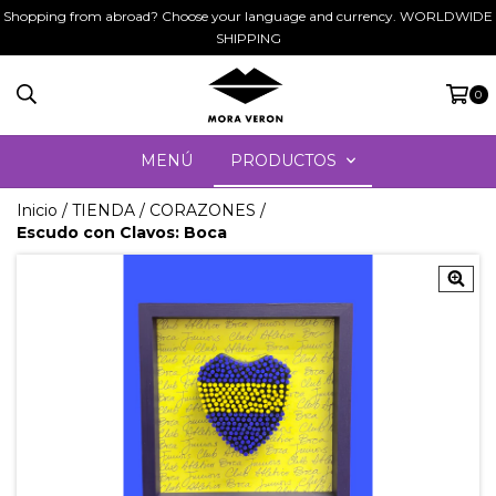
Shopping from abroad? Choose your language and currency. WORLDWIDE
SHIPPING
0
MENÚ
PRODUCTOS
Inicio
/
TIENDA
/
CORAZONES
/
Escudo con Clavos: Boca