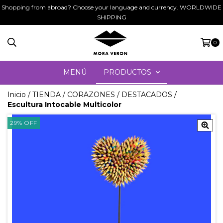
Shopping from abroad? Choose your language and currency. WORLDWIDE
SHIPPING
0
MENÚ
PRODUCTOS
Inicio
/
TIENDA
/
CORAZONES
/
DESTACADOS
/
Escultura Intocable Multicolor
29
%
OFF