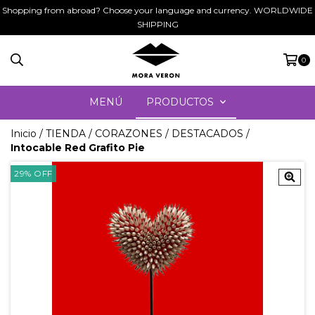
Shopping from abroad? Choose your language and currency. WORLDWIDE
SHIPPING
0
MENÚ
PRODUCTOS
Inicio
/
TIENDA
/
CORAZONES
/
DESTACADOS
/
Intocable Red Grafito Pie
29
%
OFF