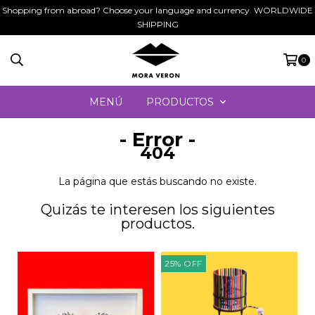
Shopping from abroad? Choose your language and currency. WORLDWIDE
SHIPPING
0
MENÚ
PRODUCTOS
- Error -
404
La página que estás buscando no existe.
Quizás te interesen los siguientes
productos.
25
%
OFF