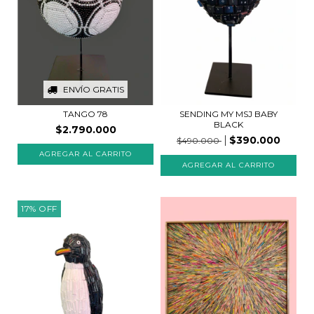
ENVÍO GRATIS
SENDING MY MSJ BABY
TANGO 78
BLACK
$2.790.000
$390.000
$490.000
17
%
OFF