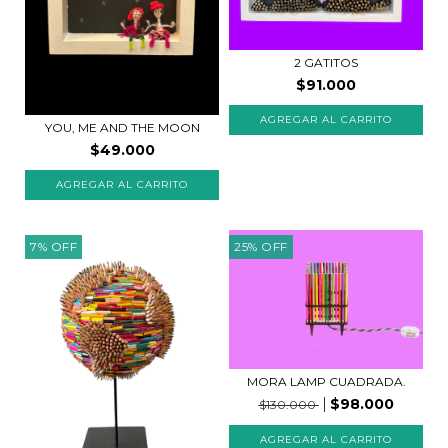
2 GATITOS
$91.000
YOU, ME AND THE MOON
$49.000
7
%
OFF
25
%
OFF
MORA LAMP CUADRADA.
$98.000
$130.000