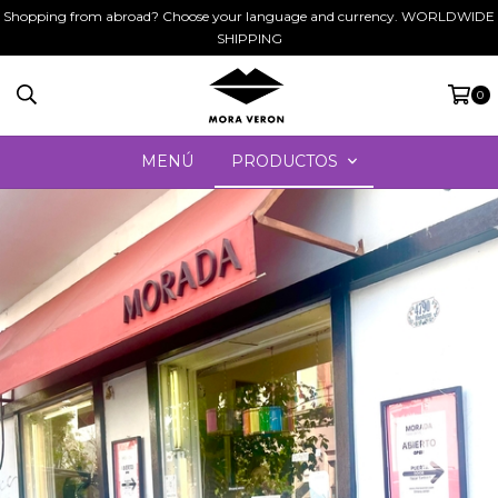
Shopping from abroad? Choose your language and currency. WORLDWIDE
SHIPPING
0
MENÚ
PRODUCTOS