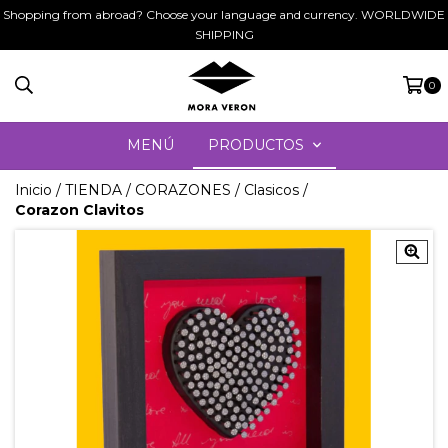
Shopping from abroad? Choose your language and currency. WORLDWIDE
SHIPPING
0
MENÚ
PRODUCTOS
Inicio
/
TIENDA
/
CORAZONES
/
Clasicos
/
Corazon Clavitos