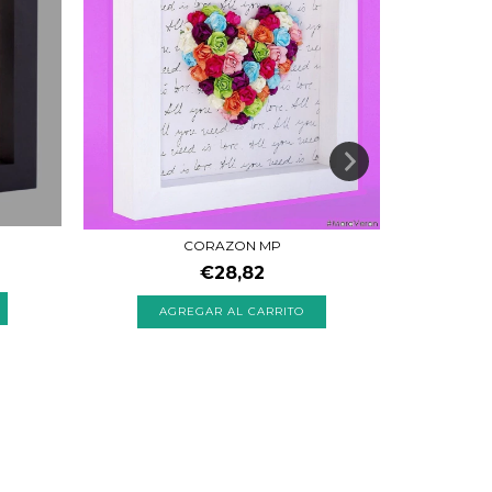
D
CORAZON MP
CORAZ
€28,82
AGREGAR AL CARRITO
A