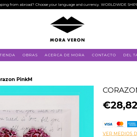
ping from abroad? Choose your language and currency. WORLDWIDE SHI
TIENDA
OBRAS
ACERCA DE MORA
CONTACTO
DEL T
razon PinkM
CORAZO
€28,8
VER MEDIOS 