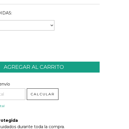
IDAS:
l CP:
CAMBIAR CP
envío
CALCULAR
tal
rotegida
cuidados durante toda la compra.