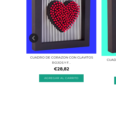
OS
CUADRO DE CORAZON CON CLAVITOS
CUAD
ROJOS Y F...
€28,82
TO
AGREGAR AL CARRITO