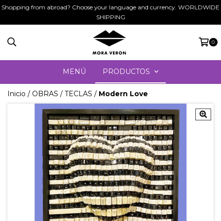
Shopping from abroad? Choose your language and currency. WORLDWIDE
SHIPPING
0
MENÚ
PRODUCTOS
Inicio
/
OBRAS
/
TECLAS
/
Modern Love