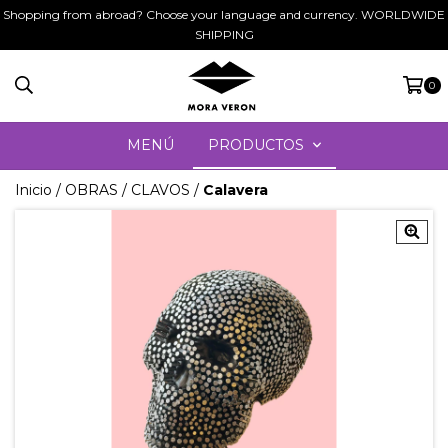
Shopping from abroad? Choose your language and currency. WORLDWIDE
SHIPPING
0
MENÚ
PRODUCTOS
Inicio
/
OBRAS
/
CLAVOS
/
Calavera